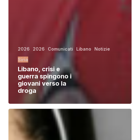
2026
2026
Comunicati
Libano
Notizie
Siria
Libano, crisi e
guerra spingono i
giovani verso la
droga
Medio
Oriente:
la
presenza