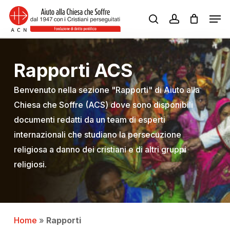
Skip
Men
to
search
account
Close
main
Menu
content
Rapporti ACS
Benvenuto nella sezione "Rapporti" di Aiuto alla
Chiesa che Soffre (ACS) dove sono disponibili
documenti redatti da un team di esperti
internazionali che studiano la persecuzione
religiosa a danno dei cristiani e di altri gruppi
religiosi.
Home
»
Rapporti