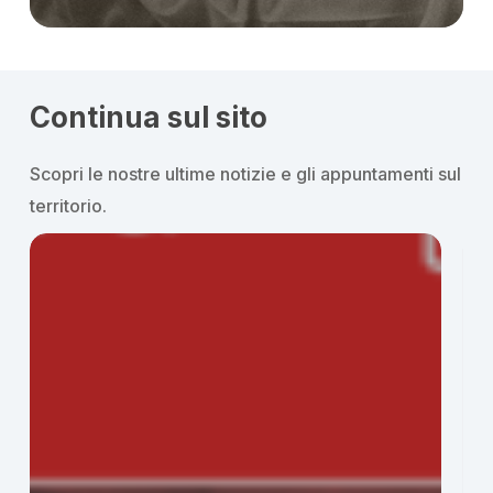
Continua sul sito
Scopri le nostre ultime notizie e gli appuntamenti sul
territorio.
Marina
Eri
di
–
Ragusa,
Gio
preghiera
di
e
pre
solidarietà
e
a
tes
Santa