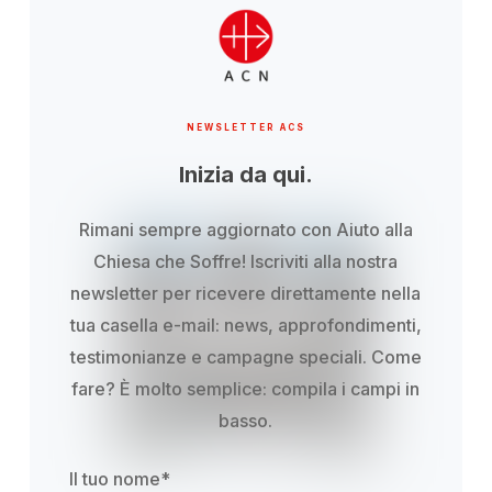
NEWSLETTER ACS
Inizia da qui.
Rimani sempre aggiornato con Aiuto alla
Chiesa che Soffre! Iscriviti alla nostra
newsletter per ricevere direttamente nella
tua casella e-mail: news, approfondimenti,
testimonianze e campagne speciali. Come
fare? È molto semplice: compila i campi in
basso.
Il tuo nome
*