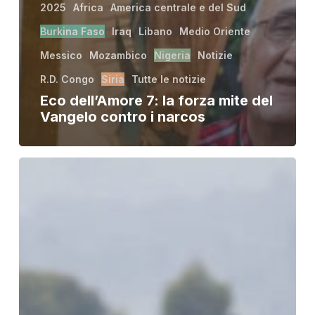
2025
Africa
America centrale e del Sud
Burkina Faso
Iraq
Libano
Medio Oriente
Messico
Mozambico
Nigeria
Notizie
R.D. Congo
Siria
Tutte le notizie
Eco dell’Amore 7: la forza mite del
Vangelo contro i narcos
Massacro
R.D.
Congo,
dove
il
sangue
non
fa