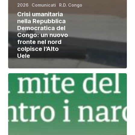
2026
Comunicati
R.D. Congo
Crisi umanitaria
nella Repubblica
Democratica del
Congo: un nuovo
fronte nel nord
colpisce l’Alto
Uele
Eco
dell’Amore
7:
la
forza
mite
del