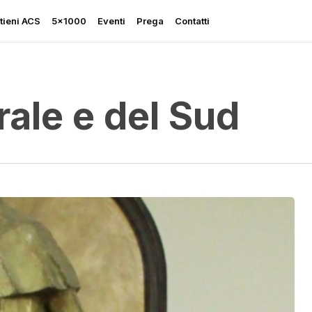
tieni ACS
5×1000
Eventi
Prega
Contatti
ale e del Sud
Rapporto sulla Libertà
Religiosa
Perseguitati più che mai
Ascolta le sue grida
Sostegno all’Ucraina