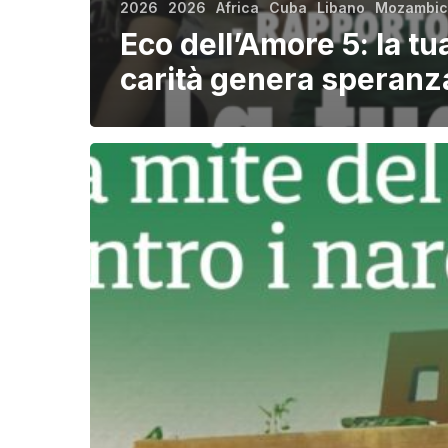
2026
2026
Africa
Cuba
Libano
Mozambic
Eco dell’Amore 5: la tu
carità genera speranz
Eco
dell’Amore
7:
la
forza
mite
del
Vangelo
contro
i
narcos