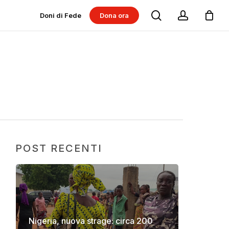
search
account
Doni di Fede
Dona ora
Dona per progetti
Dona per Messe
POST RECENTI
Nigeria, nuova strage: circa 200