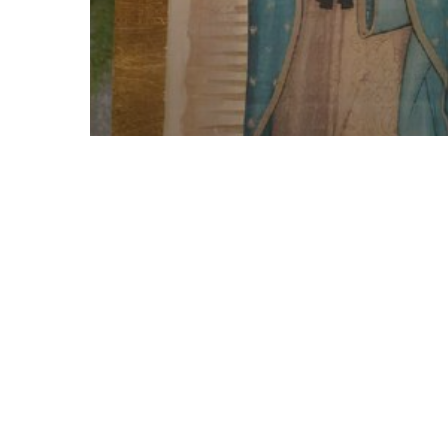
2025
Africa
America centrale e del Sud
Burkina Faso
Iraq
Libano
Medio Oriente
Messico
Mozambico
Nigeria
Notizie
R.D. Congo
Siria
Tutte le notizie
Eco dell’Amore 7: la
forza mite del
Vangelo contro i
narcos