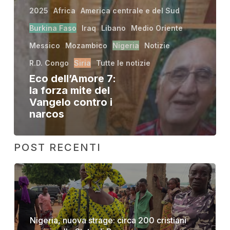
2025
Africa
America centrale e del Sud
Burkina Faso
Iraq
Libano
Medio Oriente
Messico
Mozambico
Nigeria
Notizie
R.D. Congo
Siria
Tutte le notizie
Eco dell’Amore 7:
la forza mite del
Vangelo contro i
narcos
POST RECENTI
Nigeria, nuova strage: circa 200 cristiani