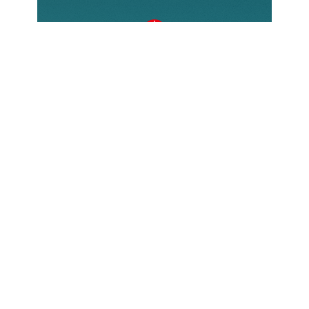
Come donare?
Esistono diverse modalità per
contribuire, ognuna delle quali
permette di fare una reale differenza
nella vita di chi soffre a causa della
propria fede. Scopri come puoi
sostenere ACS e unirti alla nostra
missione.
Scopri di più