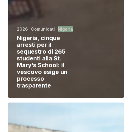
2026
Comunicati
Nigeria
Nigeria, cinque
arresti per il
sequestro di 265
studenti alla St.
Mary’s School: il
vescovo esige un
processo
trasparente
Eco
dell’Amore
4:
Pietro