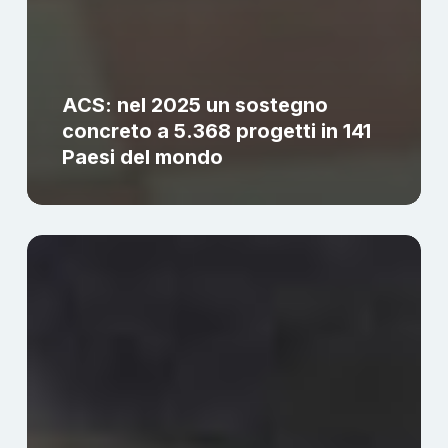
ACS: nel 2025 un sostegno
concreto a 5.368 progetti in 141
Paesi del mondo
Terremoto
in
Venezuela
24
giugno
2026:
chiese