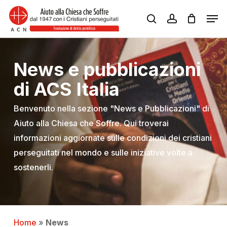
Skip
Men
to
search
account
Close
main
Menu
content
News e pubblicazioni
di ACS Italia
Benvenuto nella sezione "News e Pubblicazioni" di
Aiuto alla Chiesa che Soffre. Qui troverai
informazioni aggiornate sulle condizioni dei cristiani
perseguitati nel mondo e sulle iniziative volte a
sostenerli.
Home
»
News