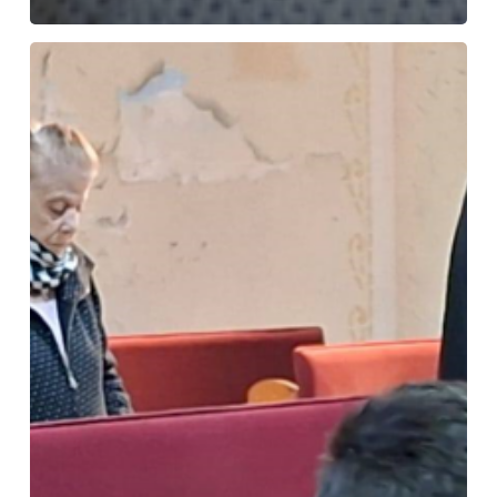
Gaza:
crisi
umanitaria
e
sanitaria
senza
precedenti