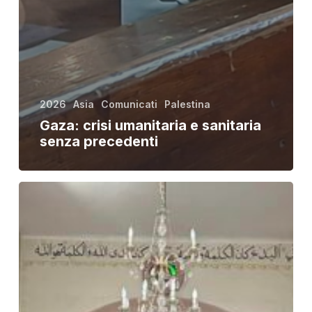
2026
Asia
Comunicati
Palestina
Gaza: crisi umanitaria e sanitaria
senza precedenti
Padre
Gabriel
Romanelli
ad
ACS:
la