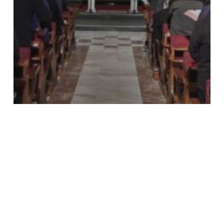
2025
Comunicati
Palestina
Tutte le notizie
Tutti
Padre Gabriel Romanelli ad ACS:
la situazione a Gaza è ancora
«molto grave»