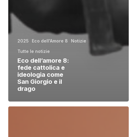
2025
Eco dell'Amore 8
Notizie
Tutte le notizie
Eco dell’amore 8:
fede cattolica e
ideologia come
San Giorgio e il
drago
La
Settimana
Rossa
di