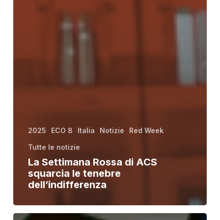
2025
ECO 8
Italia
Notizie
Red Week
Tutte le notizie
La Settimana Rossa di ACS
squarcia le tenebre
dell’indifferenza
Persecuzione