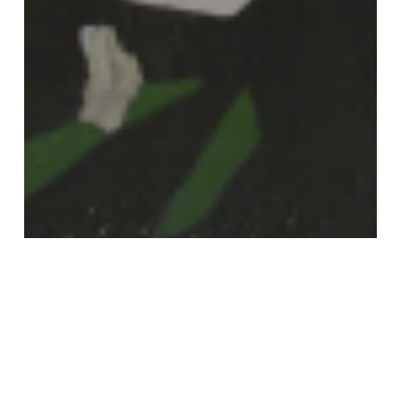
2025
Cuba
Nicaragua
Notizie
Tutte le notizie
Persecuzione ed esportazione del