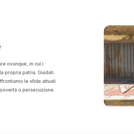
e
re ovunque, in cui i
a propria patria. Guidati
frontiamo le sfide attuali
e povertà o persecuzione.