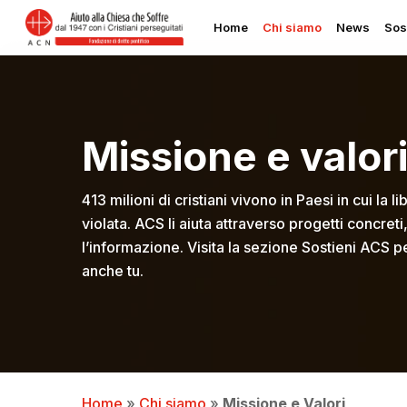
Skip
Home
Chi siamo
News
Sos
to
main
content
Missione e valor
413 milioni di cristiani vivono in Paesi in cui la 
violata. ACS li aiuta attraverso progetti concreti
l’informazione. Visita la sezione Sostieni ACS 
anche tu.
Home
»
Chi siamo
»
Missione e Valori