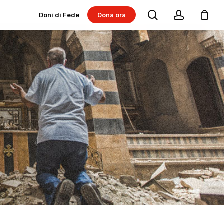
search
account
Doni di Fede
Dona ora
Dona per progetti
Dona per Messe