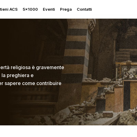
tieni ACS
5×1000
Eventi
Prega
Contatti
i
libertà religiosa è gravemente
Rapporto sulla Libertà
, la preghiera e
Religiosa
per sapere come contribuire
Perseguitati più che mai
Ascolta le sue grida
Sostegno all’Ucraina