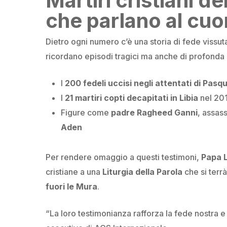
Martiri cristiani d
che parlano al cuo
Dietro ogni numero c’è una storia di fede vissuta
ricordano episodi tragici ma anche di profonda 
I
200 fedeli uccisi negli attentati di Pasq
I
21 martiri copti decapitati in Libia
nel 20
Figure come
padre Ragheed Ganni
, assas
Aden
Per rendere omaggio a questi testimoni,
Papa 
cristiane a una
Liturgia della Parola
che si terr
fuori le Mura
.
“La loro testimonianza rafforza la fede nostra e