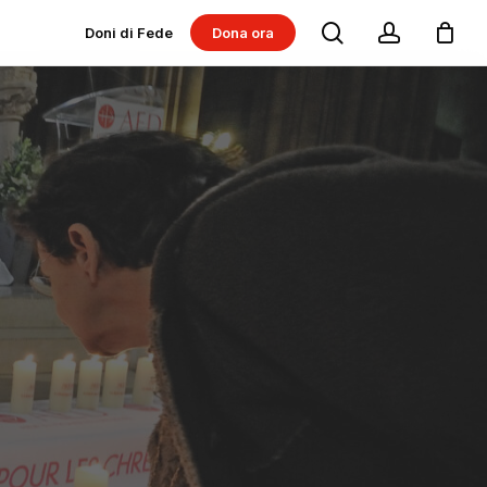
search
account
Doni di Fede
Dona ora
Dona per progetti
Dona per Messe