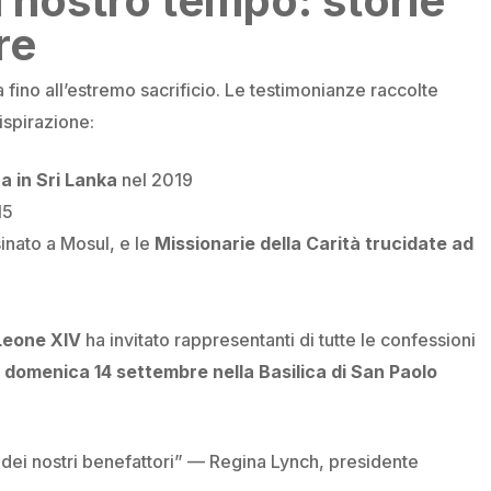
el nostro tempo: storie
re
 fino all’estremo sacrificio. Le testimonianze raccolte
ispirazione:
ua in Sri Lanka
nel 2019
15
sinato a Mosul, e le
Missionarie della Carità trucidate ad
Leone XIV
ha invitato rappresentanti di tutte le confessioni
à
domenica 14 settembre nella Basilica di San Paolo
 dei nostri benefattori” —
Regina Lynch, presidente