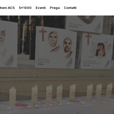
tieni ACS
5×1000
Eventi
Prega
Contatti
Rapporto sulla Libertà
Religiosa
Perseguitati più che mai
Ascolta le sue grida
Sostegno all’Ucraina