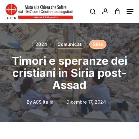
Skip
Men
to
search
account
Close
main
Menu
content
2024
Comunicati
Siria
Timori e speranze dei
cristiani in Siria post-
Assad
By
ACS Italia
Dicembre 17, 2024