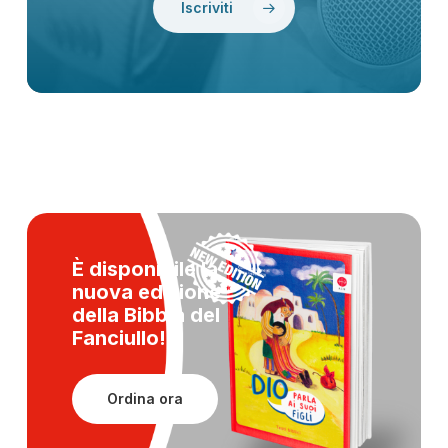
Iscriviti
È disponibile la
nuova edizione
della
Bibbia del
Fanciullo!
Ordina ora