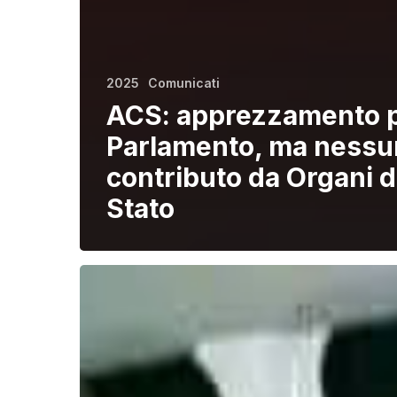
2025
Comunicati
ACS: apprezzamento pe
Parlamento, ma nessu
contributo da Organi d
Stato
Studenti
rapiti
in
Nigeria:
99