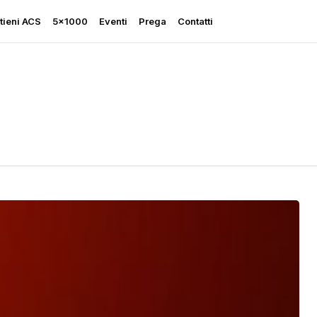
tieni ACS
5×1000
Eventi
Prega
Contatti
Rapporto sulla Libertà
Religiosa
Perseguitati più che mai
Ascolta le sue grida
Sostegno all’Ucraina