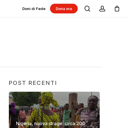
search
account
Doni di Fede
Dona ora
Dona per progetti
Dona per Messe
POST RECENTI
Nigeria, nuova strage: circa 200