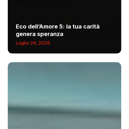
Eco dell’Amore 5: la tua carità
genera speranza
Luglio 24, 2026
ACS:
nel
2025
un
sostegno
concreto
a
5.368