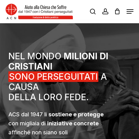
Skip
Men
to
search
account
Close
main
Menu
content
NEL MONDO
MILIONI DI
CRISTIANI
SONO PERSEGUITATI
A
CAUSA
DELLA LORO FEDE.
ACS dal 1947 li
sostiene e protegge
con migliaia di
iniziative concrete
affinché non siano soli