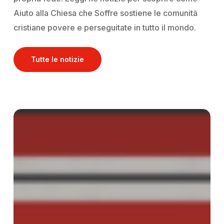
Aiuto alla Chiesa che Soffre sostiene
le comunità
cristiane povere e perseguitate in tutto il mondo.
Tutte le notizie
Eco
dell’Amore
5:
la
tua
carità
genera
speranza