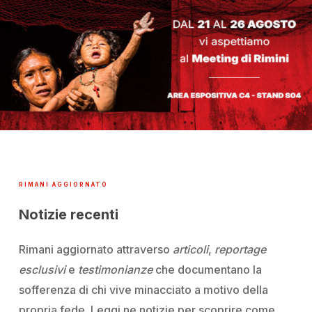
RIMANI AGGIORNATO
Notizie recenti
Rimani aggiornato attraverso
articoli
,
reportage
esclusivi
e
testimonianze
che documentano la
sofferenza
di chi vive minacciato a motivo della
propria fede. Leggi ne notizie per scoprire come