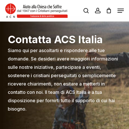
Skip
Men
to
search
account
Close
main
Menu
content
Contatta ACS Italia
Siamo qui per ascoltarti e rispondere alle tue
domande. Se desideri avere maggiori informazioni
sulle nostre iniziative, partecipare a eventi,
sostenere i cristiani perseguitati o semplicemente
ricevere chiarimenti, non esitare a metterti in
contatto con noi. Il team di ACS Italia è a tua
disposizione per fornirti tutto il supporto di cui hai
bisogno.