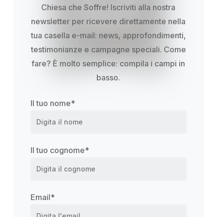
Chiesa che Soffre! Iscriviti alla nostra
newsletter per ricevere direttamente nella
tua casella e-mail: news, approfondimenti,
testimonianze e campagne speciali. Come
fare? È molto semplice: compila i campi in
basso.
Il tuo nome
*
Il tuo cognome
*
Email
*