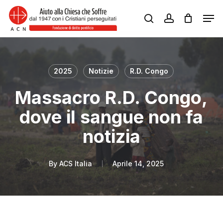
Skip
Men
to
search
account
Close
main
Menu
content
2025
Notizie
R.D. Congo
Massacro R.D. Congo,
dove il sangue non fa
notizia
By
ACS Italia
Aprile 14, 2025