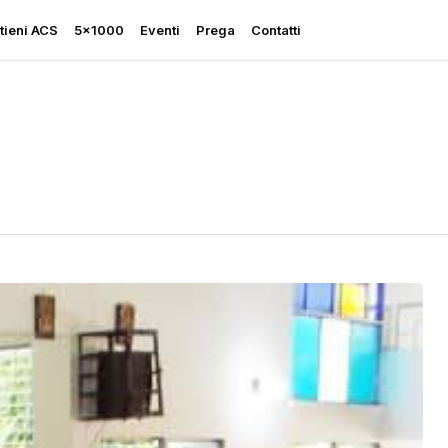
tieni ACS
5×1000
Eventi
Prega
Contatti
Rapporto sulla Libertà
Religiosa
Perseguitati più che mai
Ascolta le sue grida
Sostegno all’Ucraina