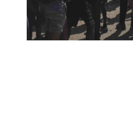
2024
Comunicati
Haiti
Allarme dei Vescovi
per Haiti ormai
sull’orlo del baratro