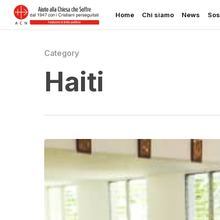
Skip
Home
Chi siamo
News
Sos
to
main
content
Category
Haiti
Due
suore
assassinate
ad
Haiti