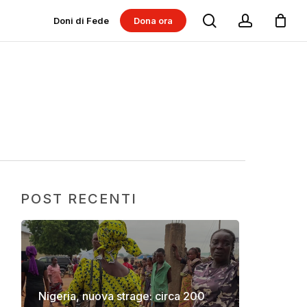
search
account
Doni di Fede
Dona ora
Dona per progetti
Dona per Messe
POST RECENTI
Nigeria, nuova strage: circa 200