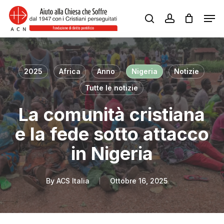
Skip
Men
to
search
account
Close
main
Menu
content
2025
Africa
Anno
Nigeria
Notizie
Tutte le notizie
La comunità cristiana
e la fede sotto attacco
in Nigeria
By
ACS Italia
Ottobre 16, 2025