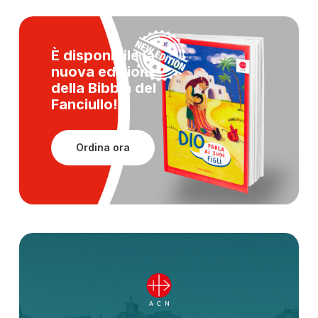
È disponibile la
nuova edizione
della
Bibbia del
Fanciullo!
Ordina ora