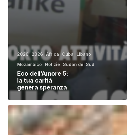
2026
2026
Africa
Cuba
Libano
Mozambico
Notizie
Sudan del Sud
Eco dell’Amore 5:
la tua carità
genera speranza
Libano,
crisi
e
guerra