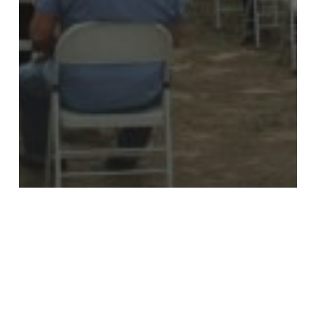
2026
2026
Comunicati
Cuba
Notizie
Cuba in crisi: il vescovo González