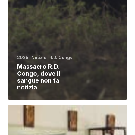
2025
Notizie
R.D. Congo
Massacro R.D.
Congo, dove il
sangue non fa
notizia
Due
suore
assassinate
ad