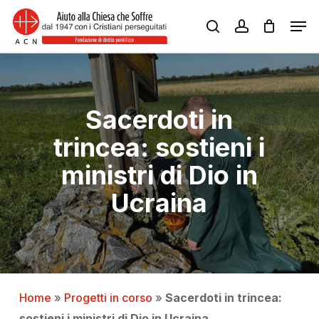
Skip
Men
to
search
account
Close
main
Menu
content
Sacerdoti in
trincea: sostieni i
ministri di Dio in
Ucraina
Home
»
Progetti in corso
»
Sacerdoti in trincea:
sostieni i ministri di Dio in Ucraina