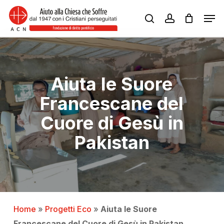
Skip
Men
to
search
account
Close
main
Menu
content
Aiuta le Suore
Francescane del
Cuore di Gesù in
Pakistan
Home
»
Progetti Eco
»
Aiuta le Suore
Francescane del Cuore di Gesù in Pakistan