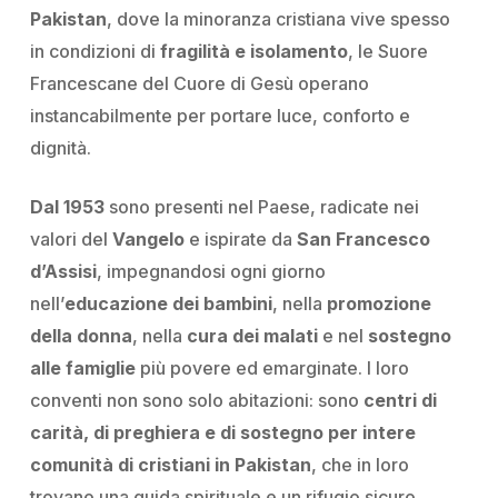
Pakistan
, dove la minoranza cristiana vive spesso
in condizioni di
fragilità e isolamento
, le Suore
Francescane del Cuore di Gesù operano
instancabilmente per portare luce, conforto e
dignità.
Dal 1953
sono presenti nel Paese, radicate nei
valori del
Vangelo
e ispirate da
San Francesco
d’Assisi
, impegnandosi ogni giorno
nell’
educazione dei bambini
, nella
promozione
della donna
, nella
cura dei malati
e nel
sostegno
alle famiglie
più povere ed emarginate. I loro
conventi non sono solo abitazioni: sono
centri di
carità, di preghiera e di sostegno per intere
comunità
di cristiani in Pakistan
, che in loro
trovano una guida spirituale e un rifugio sicuro.