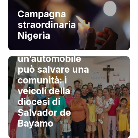
Campagna
straordinaria
Nigeria
Cuba, quando
un’automobile
può salvare una
comunità: i
veicoli della
diocesi di
Salvador de
Bayamo
Mozambico: 59