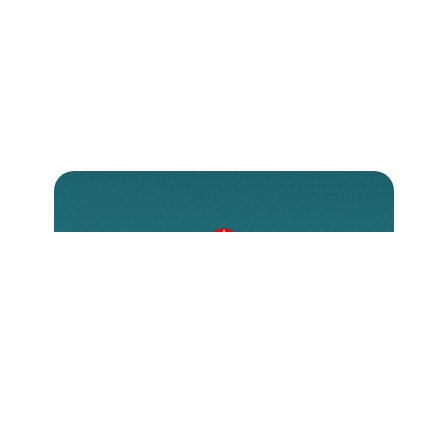
Come donare?
Esistono diverse modalità per
contribuire, ognuna delle quali
permette di fare una reale differenza