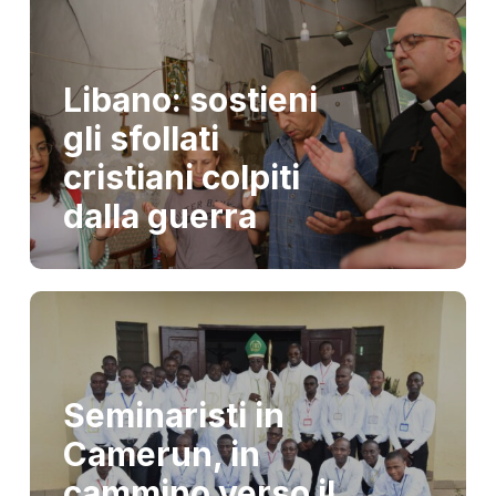
Libano: sostieni
gli sfollati
cristiani colpiti
dalla guerra
Seminaristi in
Camerun, in
cammino verso il