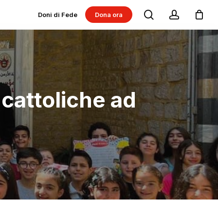
search
account
Doni di Fede
Dona ora
Dona per progetti
Dona per Messe
 cattoliche ad