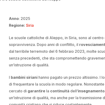
Anno
: 2025
Regione:
Siria
Le scuole cattoliche di Aleppo, in Siria, sono al centro 
sopravvivenza. Dopo anni di conflitto, il
rovesciament
dal terribile terremoto del 6 febbraio 2023, molte scu
senza precedenti, che sta compromettendo gravemente 
un’istruzione di qualità.
I
bambini
siriani
hanno pagato un prezzo altissimo. I lor
di frequentare la scuola in modo regolare. Nonostante mi
cercato di
garantire
la
continuità
dell’
insegnamento
un’istruzione di qualità, ma anche per la trasmissione 
comunità cristiana che si riduce costantemente.