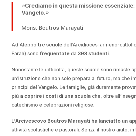
«
Crediamo in questa missione essenziale: e
Vangelo.
»
Mons. Boutros Marayati
Ad Aleppo
tre scuole
dell’Arcidiocesi armeno-cattoli
Farah) sono
frequentate
da
393 studenti
.
Nonostante le difficoltà, queste scuole sono rimaste ap
un’istruzione che non solo prepara al futuro, ma che in
principi del Vangelo. Le famiglie, già duramente provat
più a coprire i costi di una scuola
che, oltre all’inseg
catechismo e celebrazioni religiose.
L’
Arcivescovo Boutros Marayati ha lanciatto un ap
attività scolastiche e pastorali. Senza il nostro aiuto, 