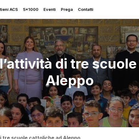
tieni ACS
5×1000
Eventi
Prega
Contatti
’attività di tre scuole
Rapporto sulla Libertà
Aleppo
Religiosa
Perseguitati più che mai
Ascolta le sue grida
Sostegno all’Ucraina
di tre scuole cattoliche ad Aleppo