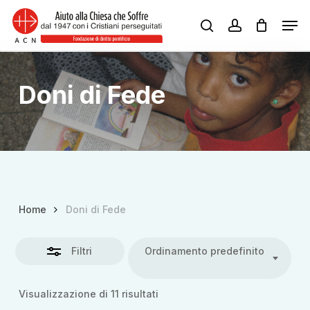
Skip
Men
Close
to
search
account
Close
Filters
main
Menu
content
Doni di Fede
Home
Doni di Fede
Filtri
Ordinamento predefinito
Visualizzazione di 11 risultati