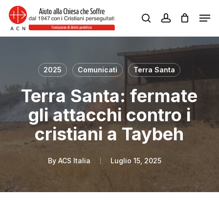
Skip
Men
to
search
account
Close
main
Menu
content
2025
Comunicati
Terra Santa
Terra Santa: fermate
gli attacchi contro i
cristiani a Taybeh
By
ACS Italia
Luglio 15, 2025