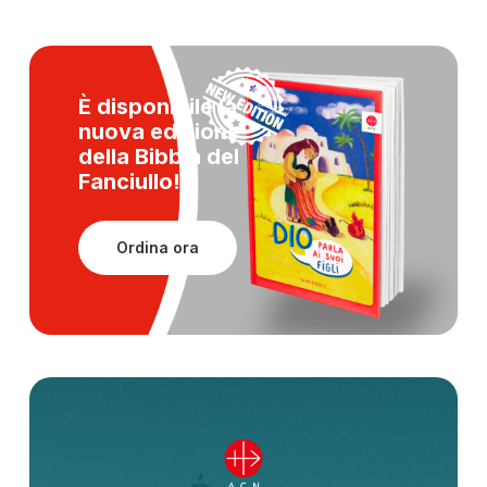
È disponibile la
nuova edizione
della
Bibbia del
Fanciullo!
Ordina ora