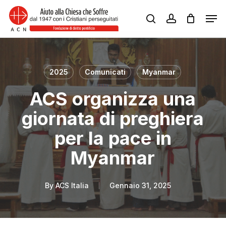
Skip
Men
to
search
account
Close
main
Menu
content
2025
Comunicati
Myanmar
ACS organizza una
giornata di preghiera
per la pace in
Myanmar
By
ACS Italia
Gennaio 31, 2025