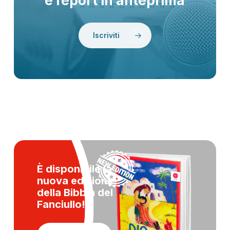
e report in anteprima
Iscriviti
È disponibile la
nuova edizione
della
Bibbia del
Fanciullo!