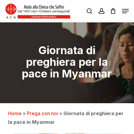
Skip
Men
to
search
account
Close
main
Menu
content
Giornata di
preghiera per la
pace in Myanmar
Home
»
Prega con noi
»
Giornata di preghiera per
la pace in Myanmar