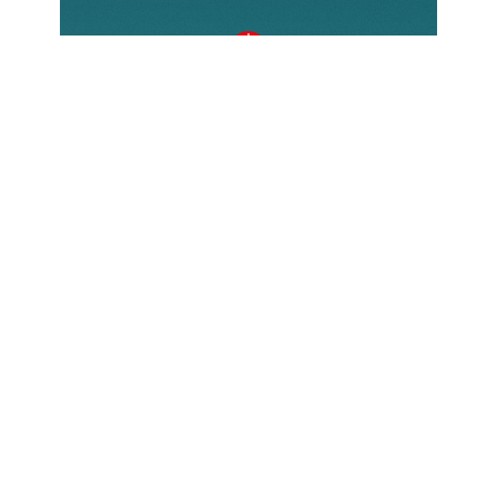
Come donare?
Esistono diverse modalità per
contribuire, ognuna delle quali
permette di fare una reale differenza
nella vita di chi soffre a causa della
propria fede. Scopri come puoi
sostenere ACS e unirti alla nostra
missione.
Scopri di più