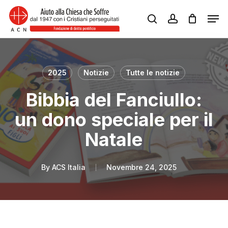
Skip
Men
to
search
account
Close
main
Menu
content
2025
Notizie
Tutte le notizie
Bibbia del Fanciullo:
un dono speciale per il
Natale
By
ACS Italia
Novembre 24, 2025