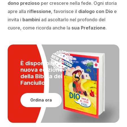
dono prezioso
per crescere nella fede. Ogni storia
apre alla
riflessione
, favorisce il
dialogo con Dio
e
invita i
bambini
ad ascoltarlo nel profondo del
cuore, come ricorda anche la
sua Prefazione
.
È disponibile la
nuova edizione
della
Bibbia del
Fanciullo!
Ordina ora