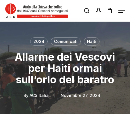
Skip
Men
to
search
account
Close
main
Menu
content
2024
Comunicati
Haiti
Allarme dei Vescovi
per Haiti ormai
sull’orlo del baratro
By
ACS Italia
Novembre 27, 2024