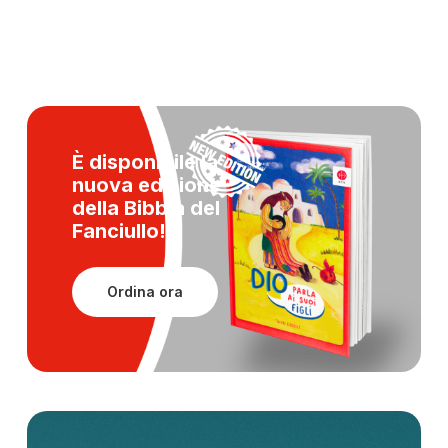
È disponibile la
nuova edizione
della
Bibbia del
Fanciullo!
Ordina ora