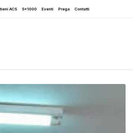
tieni ACS
5×1000
Eventi
Prega
Contatti
Rapporto sulla Libertà
Religiosa
Perseguitati più che mai
Ascolta le sue grida
Sostegno all’Ucraina