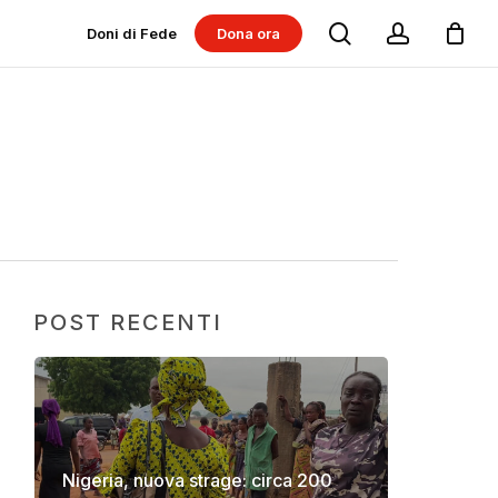
search
account
Doni di Fede
Dona ora
Dona per progetti
Dona per Messe
POST RECENTI
Nigeria, nuova strage: circa 200