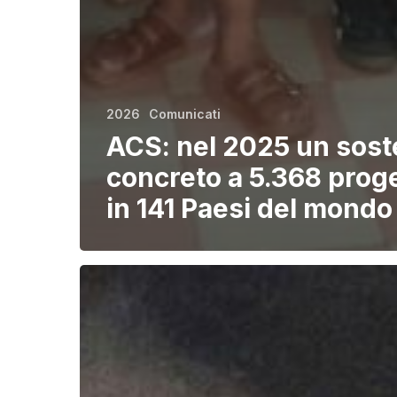
2026
Comunicati
ACS: nel 2025 un sos
concreto a 5.368 proge
in 141 Paesi del mondo
Terremoto
in
Venezuela
24
giugno