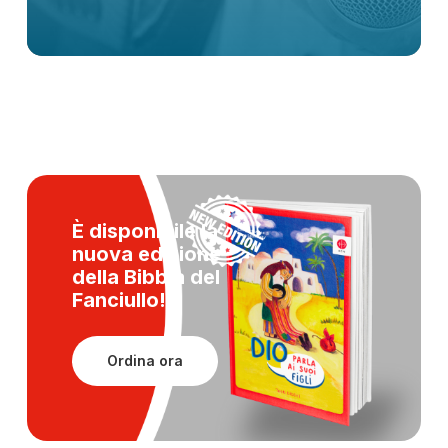
È disponibile la
nuova edizione
della
Bibbia del
Fanciullo!
Ordina ora