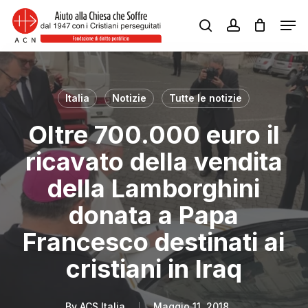
Skip
Men
to
search
account
Close
main
Menu
content
Italia
Notizie
Tutte le notizie
Oltre 700.000 euro il
ricavato della vendita
della Lamborghini
donata a Papa
Francesco destinati ai
cristiani in Iraq
By
ACS Italia
Maggio 11, 2018