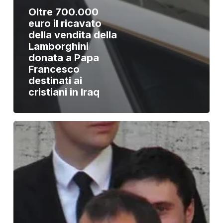
Oltre 700.000
euro il ricavato
della vendita della
Lamborghini
donata a Papa
Francesco
destinati ai
cristiani in Iraq
Papa
Francesco
ad
ACS:
grazie
per
la