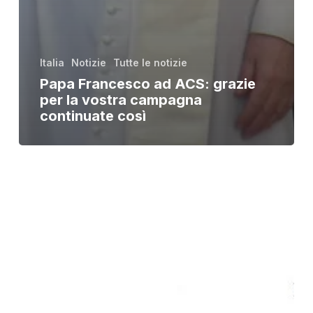
Italia
Notizie
Tutte le notizie
Papa Francesco ad ACS: grazie
per la vostra campagna
continuate così
Papa
Francesco:
la
misericordia
ci
invita
ad
asciugare