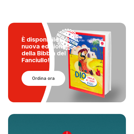
È disponibile la
nuova edizione
della
Bibbia del
Fanciullo!
Ordina ora