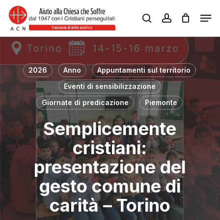
Skip
Men
to
search
account
Close
main
Menu
content
2026
Anno
Appuntamenti sul territorio
Eventi di sensibilizzazione
Giornate di predicazione
Piemonte
Semplicemente
cristiani:
presentazione del
gesto comune di
carità – Torino