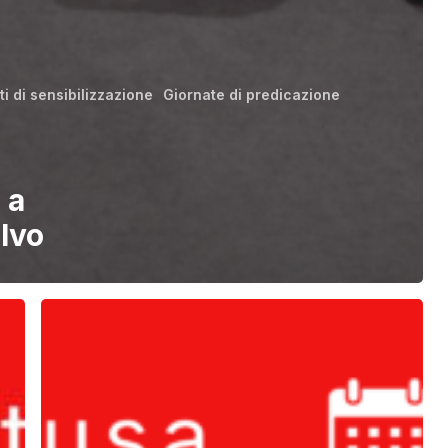
ti di sensibilizzazione
Giornate di predicazione
 a
lvo
Giornate
di
preghiera
e
di