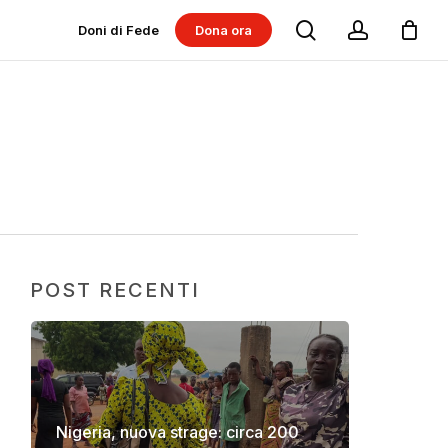
search
account
Doni di Fede
Dona ora
Dona per progetti
Dona per Messe
POST RECENTI
Nigeria, nuova strage: circa 200