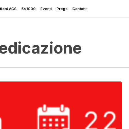
tieni ACS
5×1000
Eventi
Prega
Contatti
redicazione
Rapporto sulla Libertà
Religiosa
Perseguitati più che mai
Ascolta le sue grida
Sostegno all’Ucraina