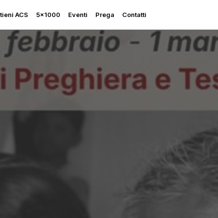
tieni ACS
5×1000
Eventi
Prega
Contatti
Rapporto sulla Libertà
Religiosa
Perseguitati più che mai
Ascolta le sue grida
Sostegno all’Ucraina