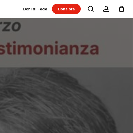
search
account
Doni di Fede
Dona ora
Dona per progetti
Dona per Messe