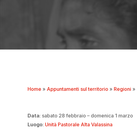
Home
»
Appuntamenti sul territorio
»
Regioni
»
Data
:
sabato 28 febbraio – domenica 1 marzo
Luogo
:
Unità Pastorale Alta Valassina