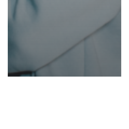
2026
Anno
Appuntamenti sul territorio
Eventi di sensibilizzazione
Giornate di predicazione
Sicilia
Giornate di preghiera e di
testimonianza, Parrocchia Santa