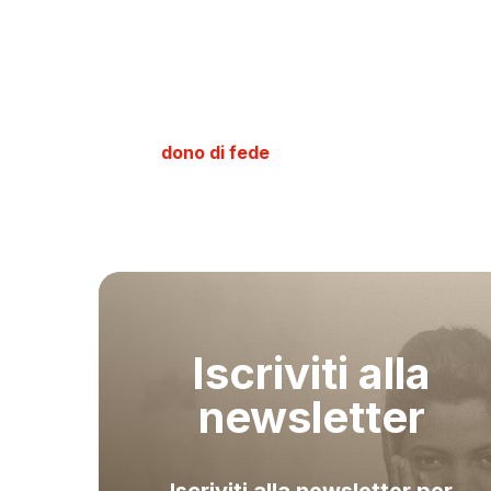
scontri ad Aleppo
Sostieni chi, ad
Aleppo oggi
, vive nel dolore a 
governative e le milizie curde.
Con un
dono di fede
, puoi aiutarli a non perder
Iscriviti alla
newsletter
Iscriviti alla newsletter per