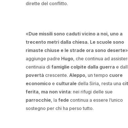
dirette del conflitto.
«
Due missili sono caduti vicino a noi, uno a
trecento metri dalla chiesa. Le scuole sono
rimaste chiuse e le strade ora sono deserte
»
aggiunge padre
Hugo
, che continua ad assiste
centinaia di
famiglie colpite dalla guerra
e dal
povertà
crescente.
Aleppo
, un tempo
cuore
economico
e
culturale
della Siria, resta una
ci
ferita
,
ma non vinta
: nei rifugi delle sue
parrocchie
, la
fede
continua a essere l’unico
sostegno per chi ha perso tutto.
Aiuta chi soffre per