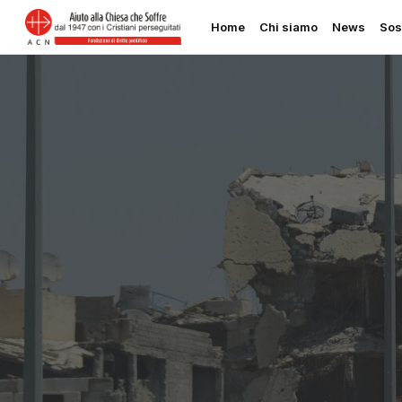
Skip
Home
Chi siamo
News
Sos
to
main
content