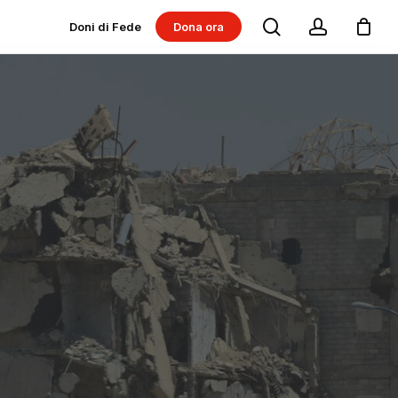
search
account
Doni di Fede
Dona ora
Dona per progetti
Dona per Messe