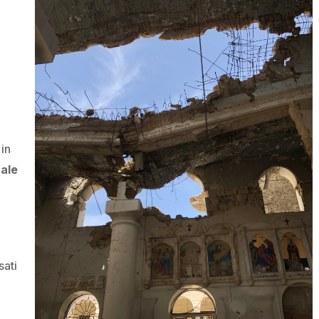
 in
ale
sati