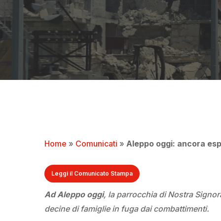
Home
»
Comunicati
»
Aleppo oggi: ancora espl
Leggi il Comunicato Stampa
Ad Aleppo oggi
, l
a parrocchia di Nostra Signor
decine di famiglie in fuga dai combattimenti.