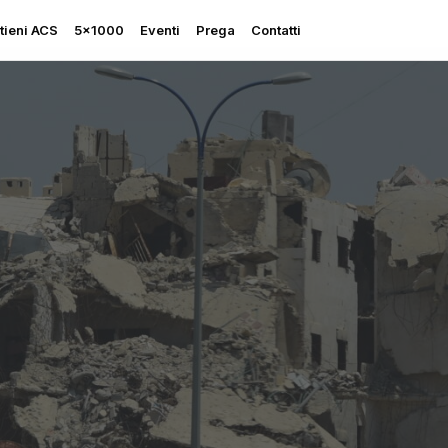
tieni ACS
5×1000
Eventi
Prega
Contatti
Rapporto sulla Libertà
Religiosa
Perseguitati più che mai
Ascolta le sue grida
Sostegno all’Ucraina