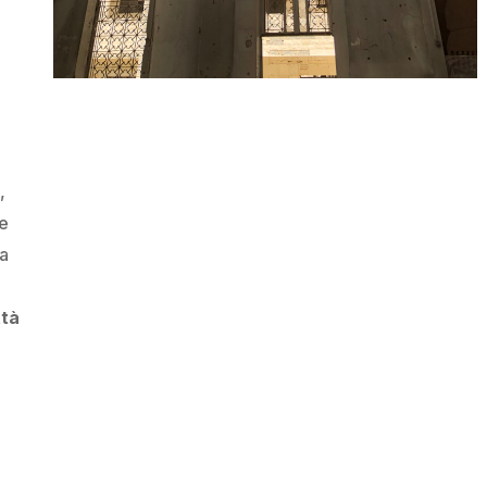
,
re
la
ttà
 le violenze e gli