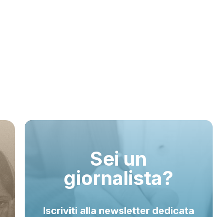
causa delle violenze e dei continui scontri tra le forze
e la speranza.
Sei un
giornalista?
Iscriviti alla newsletter dedicata