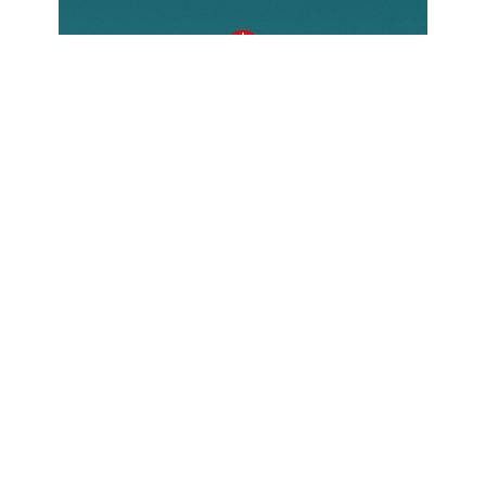
Come donare?
Esistono diverse modalità per
contribuire, ognuna delle quali
permette di fare una reale differenza
nella vita di chi soffre a causa della
propria fede. Scopri come puoi
sostenere ACS e unirti alla nostra
missione.
Scopri di più