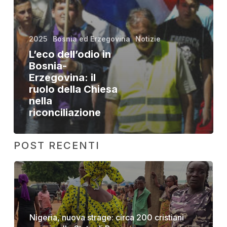
2025
Bosnia ed Erzegovina
Notizie
L’eco dell’odio in
Bosnia-
Erzegovina: il
ruolo della Chiesa
nella
riconciliazione
POST RECENTI
Nigeria, nuova strage: circa 200 cristiani