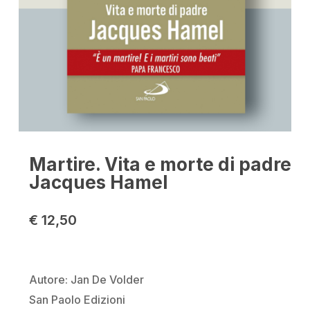
Nome
*
Martire. Vita e morte di padre
Email
*
Jacques Hamel
€
12,50
Salva il mio nome, email e sito
web in questo browser per la
prossima volta che commento.
Autore: Jan De Volder
San Paolo Edizioni