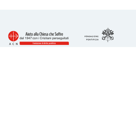
Info utili
Piazza San Calisto 16
00153 Roma
tel. 06 6989 3911
acs@acs-italia.org
Codice fiscale 80241110586
IBAN per donazioni:
IT23H0306909606100000077352