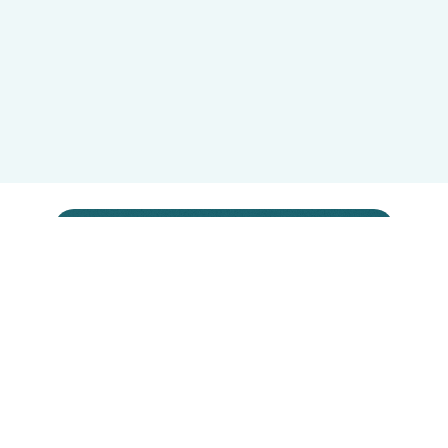
Come donare?
Esistono diverse modalità per
contribuire, ognuna delle quali