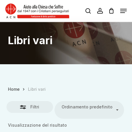
Skip
Men
Close
to
search
account
Close
Filters
main
Menu
content
Libri vari
Home
Libri vari
Filtri
Ordinamento predefinito
Visualizzazione del risultato