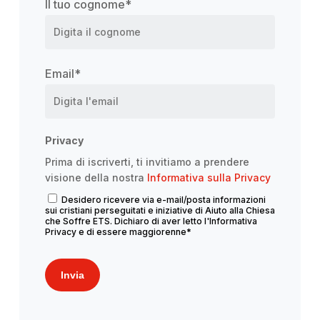
Il tuo cognome
*
Email
*
Privacy
Prima di iscriverti, ti invitiamo a prendere
visione della nostra
Informativa sulla Privacy
2026
Appuntamenti sul territorio
Desidero ricevere via e-mail/posta informazioni
sui cristiani perseguitati e iniziative di Aiuto alla Chiesa
Marina di Ragusa, preghiera e
che Soffre ETS. Dichiaro di aver letto l'Informativa
Privacy e di essere maggiorenne
*
solidarietà a Santa Maria di
Portosalvo
Invia
Leggi di più