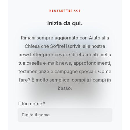
NEWSLETTER ACS
Inizia da qui.
Rimani sempre aggiornato con Aiuto alla
Chiesa che Soffre! Iscriviti alla nostra
newsletter per ricevere direttamente nella
tua casella e-mail: news, approfondimenti,
testimonianze e campagne speciali. Come
fare? È molto semplice: compila i campi in
basso.
Il tuo nome
*