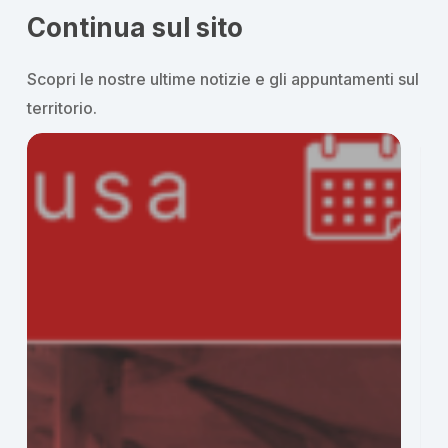
Continua sul sito
Scopri le nostre ultime notizie e gli appuntamenti sul
territorio.
Marina
Eri
di
–
Ragusa,
Gio
preghiera
di
e
pre
solidarietà
e
a
tes
Santa
Maria
di
Portosalvo