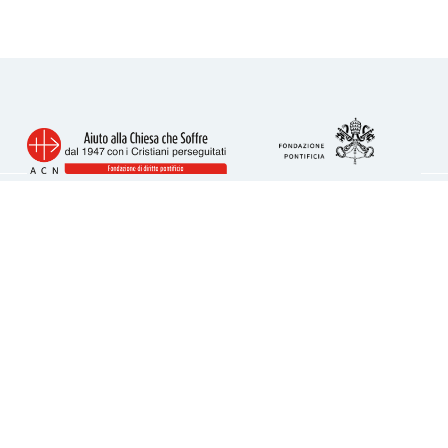
Info utili
Piazza San Calisto 16
00153 Roma
tel. 06 6989 3911
acs@acs-italia.org
Codice fiscale 80241110586
IBAN per donazioni:
IT23H0306909606100000077352