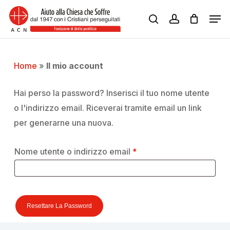
Skip
Men
to
search
account
Close
main
Menu
content
Home
»
Il mio account
Hai perso la password? Inserisci il tuo nome utente
o l'indirizzo email. Riceverai tramite email un link
per generarne una nuova.
Richiesto
Nome utente o indirizzo email
*
Resettare La Password