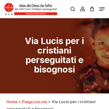
Skip
Men
to
search
account
Close
main
Menu
content
Via Lucis per i
cristiani
perseguitati e
bisognosi
Home
»
Prega con noi
»
Via Lucis per i cristiani
perseguitati e bisognosi