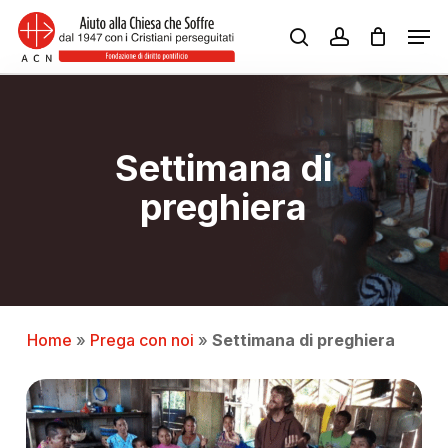
Skip
Men
to
search
account
Close
main
Menu
content
Settimana di
preghiera
Home
»
Prega con noi
»
Settimana di preghiera