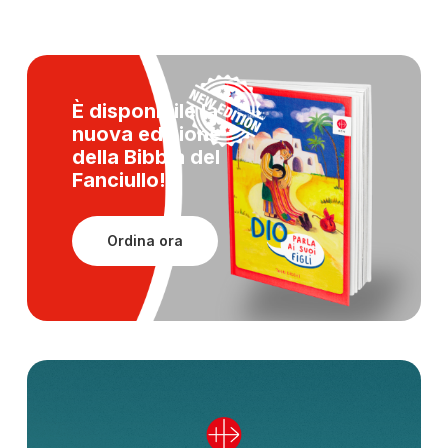
È disponibile la
nuova edizione
della
Bibbia del
Fanciullo!
Ordina ora