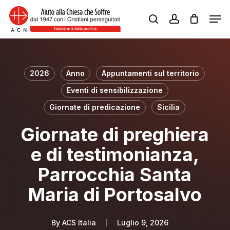
Skip
Men
to
search
account
Close
main
Menu
content
2026
Anno
Appuntamenti sul territorio
Eventi di sensibilizzazione
Giornate di predicazione
Sicilia
Giornate di preghiera
e di testimonianza,
Parrocchia Santa
Maria di Portosalvo
By
ACS Italia
Luglio 9, 2026