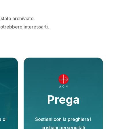
stato archiviato.
potrebbero interessarti.
Prega
 di
Sostieni con la preghiera i
,
cristiani perseguitati