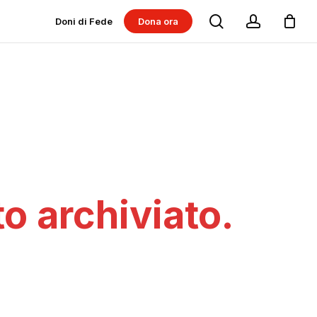
search
account
Doni di Fede
Dona ora
Dona per progetti
Dona per Messe
to archiviato.