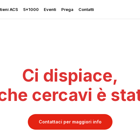
tieni ACS
5×1000
Eventi
Prega
Contatti
Ci dispiace,
Rapporto sulla Libertà
Religiosa
che cercavi è sta
Perseguitati più che mai
Ascolta le sue grida
Sostegno all’Ucraina
Contattaci per maggiori info