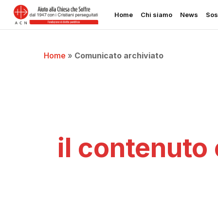
Skip
Home
Chi siamo
News
Sos
to
main
content
Home
»
Comunicato archiviato
il contenuto 