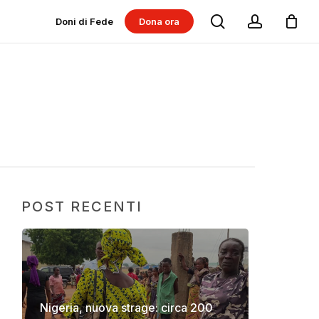
search
account
Doni di Fede
Dona ora
Dona per progetti
Dona per Messe
POST RECENTI
Nigeria, nuova strage: circa 200