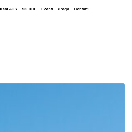
tieni ACS
5×1000
Eventi
Prega
Contatti
Rapporto sulla Libertà
Religiosa
Perseguitati più che mai
Ascolta le sue grida
Sostegno all’Ucraina