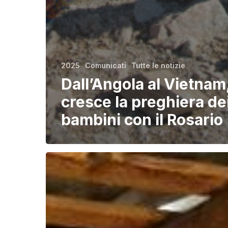
2025
Comunicati
Tutte le notizie
Dall’Angola al Vietnam
cresce la preghiera de
bambini con il Rosario
Chiesa
in
Messico,
unica
voce