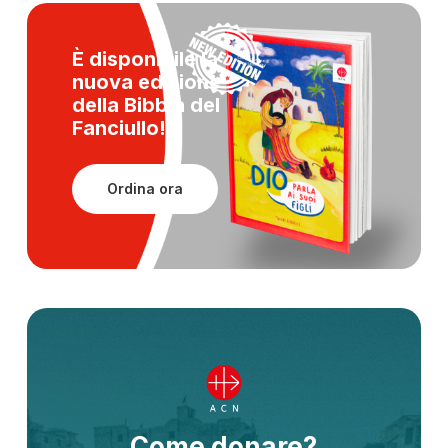
È disponibile la
nuova edizione
della
Bibbia del
Fanciullo!
Ordina ora
Come donare?