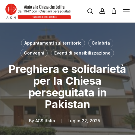
Skip
Men
to
search
account
Close
main
Menu
content
Appuntamenti sul territorio
Calabria
Convegni
Eventi di sensibilizzazione
Preghiera e solidarietà
per la Chiesa
perseguitata in
Pakistan
By
ACS Italia
Luglio 22, 2025