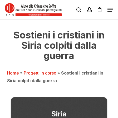
Skip
Men
to
search
account
Close
main
Menu
content
Sostieni i cristiani in
Siria colpiti dalla
guerra
Home
»
Progetti in corso
»
Sostieni i cristiani in
Siria colpiti dalla guerra
Siria